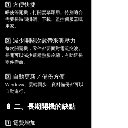
1️⃣ 方便快捷
唔使等開機，打開螢幕即用。特別適合
需要長時間掛網、下載、監控伺服器嘅
用家。
2️⃣ 減少開關次數帶來嘅壓力
每次開關機，零件都要面對電流突波。
長開可以減少這種熱脹冷縮，有助延長
零件壽命。
3️⃣ 自動更新 / 備份方便
Windows、雲端同步、資料備份都可以
自動進行。
🔋 二、長期開機的缺點
1️⃣ 電費增加