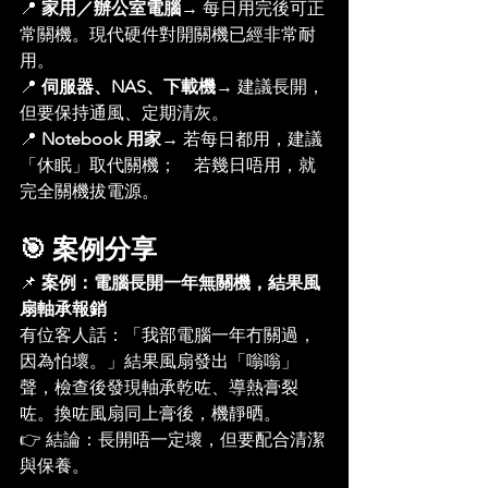
📍 
家用／辦公室電腦
→ 每日用完後可正
常關機。現代硬件對開關機已經非常耐
用。
📍 
伺服器、NAS、下載機
→ 建議長開，
但要保持通風、定期清灰。
📍 
Notebook 用家
→ 若每日都用，建議
「休眠」取代關機；　若幾日唔用，就
完全關機拔電源。
🎯 案例分享
📌 
案例：電腦長開一年無關機，結果風
扇軸承報銷
有位客人話：「我部電腦一年冇關過，
因為怕壞。」結果風扇發出「嗡嗡」
聲，檢查後發現軸承乾咗、導熱膏裂
咗。換咗風扇同上膏後，機靜晒。
👉 結論：長開唔一定壞，但要配合清潔
與保養。