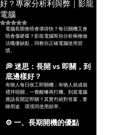
好？專家分析利與弊｜影龍
電腦
評等為 NaN（最高為 5 顆星）。
電腦長開會唔會壞得快？每日關機又會
唔會傷硬碟？影龍電腦幫你分析兩種做
法嘅優缺點，同教你正確電腦使用習
慣。
💭 迷思：長開 vs 即關，到
底邊樣好？
有啲人每日收工即關機；有啲人就成個
禮拜唔關，一覺醒嚟再打機。到底電腦
應該長開定即關？其實冇絕對答案，要
睇用途、環境同使用頻率。
⚙️ 一、長期開機的優點