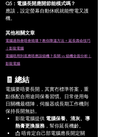
Q5：電腦長開應開節能模式嗎？
應該，設定螢幕自動休眠就能慳電又護
機。
其他相關文章
電腦過熱會唔會燒壞？教你降溫方法 + 延長壽命技巧
｜影龍電腦
電腦唔用到底應唔應該熄機？長開 vs 熄機全面分析｜
影龍電腦
🧾 總結
電腦要唔要長開，其實冇標準答案，重
點係配合用途同保養習慣。日常使用每
日關機最穩陣，伺服器或長期工作機則
保持長開無妨。
影龍電腦提供 
電腦保養、清灰、導
熱膏更換服務
，幫你延長機齡。
📩 唔肯定自己部電腦應長開定關