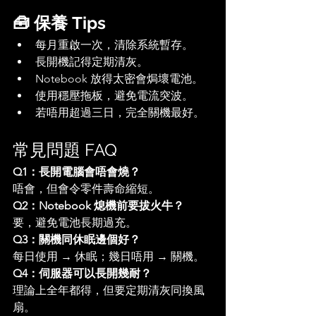
🧰 保養 Tips
每月重啟一次，清除系統暫存。
長開機記得定期清灰。
Notebook 放得太密會焗壞電池。
使用穩壓拖板，避免電流突波。
若唔用超過三日，完全關機最好。
常見問題 FAQ
Q1：長開電腦會唔會燒？
唔會，但會令零件壽命縮短。
Q2：Notebook 熄機前要拔火牛？
要，避免電池長期過充。
Q3：關機同休眠邊個好？
每日使用 → 休眠；幾日唔用 → 關機。
Q4：伺服器可以長開幾耐？
理論上全年都得，但要定期清灰同換風
扇。