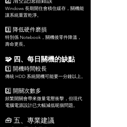
2️⃣ 清空記憶體錯誤
Windows 長期開住會積住緩存，關機能
讓系統重置乾淨。
3️⃣ 降低硬件磨損
特別係 Notebook，關機後零件降溫，
壽命更長。
🧩 四、每日關機的缺點
1️⃣ 開機時間較長
傳統 HDD 系統開機可能要一分鐘以上。
2️⃣ 開關次數多
頻繁開關會帶來微量電壓衝擊，但現代
電腦電源設計已大幅減低呢個問題。
🧰 五、專業建議