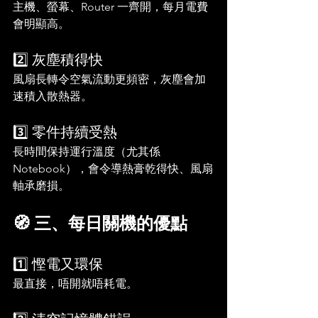
主機、螢幕、Router 一齊開，每月電費
會明顯高。
2️⃣ 灰塵積得快
風扇長轉令空氣流動更頻密，灰塵會加
速積入散熱器。
3️⃣ 零件持續受熱
長時間保持運行溫度（尤其係 
Notebook），會令導熱膏乾得快、風扇
軸承磨損。
🧭 三、每日關機的優點
1️⃣ 慳電又環保
最直接，唔開就唔耗電。