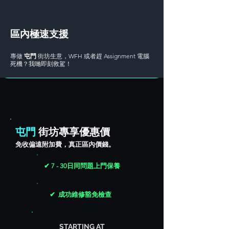
區內極速支援
專做
屯門
街坊生意，WFH 或者趕 Assignment 電腦
死機？我哋即刻救駕！
屯門
街坊專享優惠價
免收偏遠附加費，真正區內價錢。
✔ 7 - 30日同問題上門保養
✔ 成功維修豁免檢查
STARTING AT