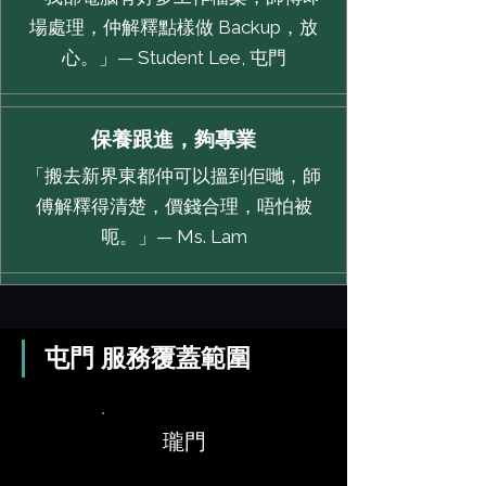
場處理，仲解釋點樣做 Backup，放
心。」— Student Lee, 屯門
保養跟進，夠專業
「搬去新界東都仲可以搵到佢哋，師
傅解釋得清楚，價錢合理，唔怕被
呃。」— Ms. Lam
屯門 服務覆蓋範圍
瓏門