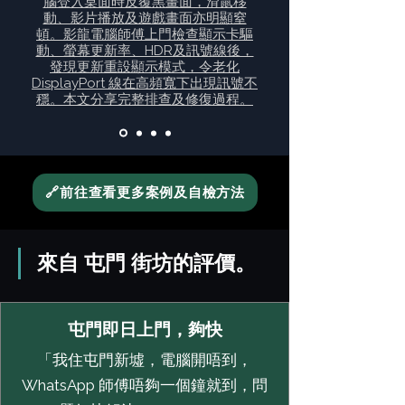
腦登入桌面時反覆黑畫面，滑鼠移
動、影片播放及遊戲畫面亦明顯窒
頓。影龍電腦師傅上門檢查顯示卡驅
動、螢幕更新率、HDR及訊號線後，
發現更新重設顯示模式，令老化
DisplayPort 線在高頻寬下出現訊號不
穩。本文分享完整排查及修復過程。
🔗前往查看更多案例及自檢方法
來自 屯門 街坊的評價。
屯門即日上門，夠快
「我住屯門新墟，電腦開唔到，
WhatsApp 師傅唔夠一個鐘就到，問