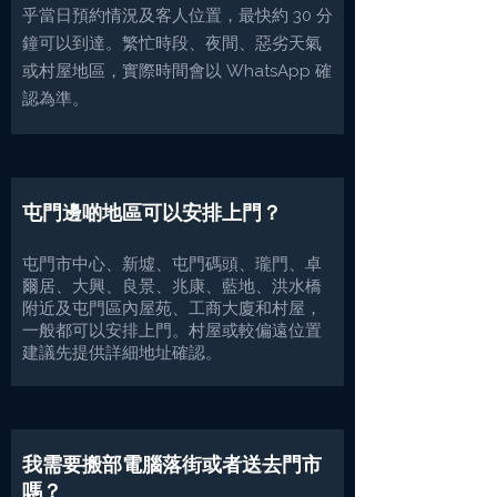
乎當日預約情況及客人位置，最快約 30 分
鐘可以到達。繁忙時段、夜間、惡劣天氣
或村屋地區，實際時間會以 WhatsApp 確
認為準。
屯門邊啲地區可以安排上門？
屯門市中心、新墟、屯門碼頭、瓏門、卓
爾居、大興、良景、兆康、藍地、洪水橋
附近及屯門區內屋苑、工商大廈和村屋，
一般都可以安排上門。村屋或較偏遠位置
建議先提供詳細地址確認。
我需要搬部電腦落街或者送去門市
嗎？