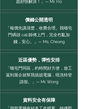
題好快解決！」— Mr. Ho
價錢公開透明
「報價先講清楚，收費合理。我喺屯
門碼頭 call 師傅上門，完全冇亂加
錢，安心。」— Ms. Cheung
近區優勢，彈性安排
「喺屯門同區，約時間好方便，放工
返到屋企就幫我搞掂電腦，唔洗特登
請假。」— Mr. Wong
資料安全有保障
「我部電腦有好多工作檔案，師傅即