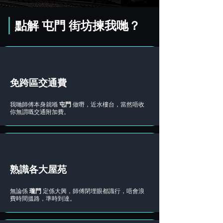
點解 屯門 街坊揀我哋？
免跨區交通費
我哋師傅本身就喺
屯門
做嘢，近水樓台，當然唔收
你無謂嘅交通附加費。
熟識各大屋苑
無論係
瓏門
定係大興，師傅閉埋眼都識行，唔會浪
費時間搵路，準時到達。