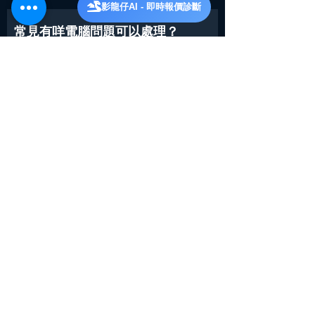
影龍仔AI - 即時報價診斷
常見有咩電腦問題可以處理？
常見問題包括開唔到機、開機無畫面、黑
屏、藍畫面、自動重新啟動、Windows
開機慢、打機閃退或跌 FPS、電腦過熱、
風扇嘈、SSD 或硬碟異常、Wi-Fi 問題、
病毒、系統重裝、RAM／SSD／顯示卡升
級及資料轉移。
如電腦出現燒焦味、火花、冒煙、入水或
硬碟異常聲音，請先停止使用及關閉電
源，再聯絡師傅。
可唔可以先報價，再決定要唔要上
門？
可以。你可以先經 WhatsApp 提供電腦型