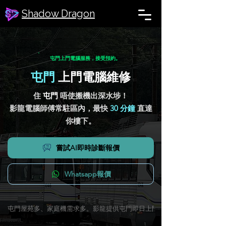
Shadow Dragon
​屯門上門電腦服務，接受預約。
屯門
上門電腦維修
住
屯門
唔使搬機出深水埗！
影龍電腦師傅常駐區內，最快
30 分鐘
直達
你樓下。
嘗試AI即時診斷報價
Whatsapp報價
屯門屋苑多、家庭機需求多。影龍提供屯門即日上門電腦服務，最快 30 分鐘到場。合理