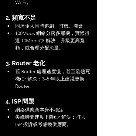
Wi-Fi。
2. 頻寬不足
同屋企人同時追劇、打機、開會
100Mbps 網絡分落多部機，實際得
返 10Mbps👉 解決：升級更高寬
頻，或合理分配流量。
3. Router 老化
舊 Router 處理速度慢，甚至發熱死
機👉 解決：3–5 年以上建議更換 
Router。
4. ISP 問題
網絡供應商本身不穩定
尖峰時間速度下降👉 解決：打去 
ISP 投訴或考慮換供應商。