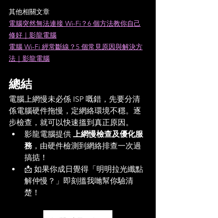
其他相關文章
電腦突然無法連接 Wi-Fi？6 個方法教你自己
修好｜影龍電腦
電腦 Wi-Fi 經常斷線？5 個常見原因與解決方
法｜影龍電腦
總結
電腦上網慢未必係 ISP 嘅錯，先要分清
係電腦硬件拖慢，定網絡環境不穩。逐
步檢查，就可以快速搵到真正原因。
影龍電腦提供 
上網慢檢查及優化服
務
，由硬件檢測到網絡排查一次過
搞掂！
📩 如果你成日覺得「明明拉光纖點
解仲慢？」即刻搵我哋幫你驗清
楚！