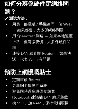
如何分辨係硬件定網絡問
題？
✔️ 
測試方法
：
用另一部電腦 / 手機連同一個 Wi-Fi 
→ 如果都慢，大多係網絡問題
用 Speedtest 測速 → 如果本地速度
正常，但電腦仍慢，大多係硬件問
題
連接 LAN 線直駁 Router → 如果快
返，代表 Wi-Fi 有問題
預防上網慢嘅貼士
定期重啟 Router
更新網卡驅動同系統
避免同時過多設備食頻寬
Notebook 建議插 LAN 線玩遊戲
換 SSD、加 RAM，保持電腦順暢