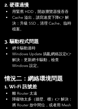
2. 硬碟過慢
用緊舊 HDD，開啟瀏覽器慢吞吞
Cache 溢出，讀寫速度下降👉 解
決：升級 SSD，清理 Cache、臨時
檔案。
3. 驅動程式問題
網卡驅動過時
Windows Update 搞亂網絡設定👉 
解決：更新網卡驅動，檢查 
Windows 設定。
情況二：網絡環境問題
1. Wi-Fi 訊號差
離 Router 太遠
障礙物太多（牆壁、櫃）👉 解決：
將 Router 放中間位，或者用 Mesh 