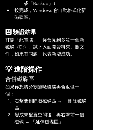
或「Backup」）
按完成，Windows 會自動格式化新
磁碟區。
4️⃣ 驗證結果
打開「此電腦」，你會見到多咗一個新
磁碟（D:）。試下入面開資料夾、搬文
件，如果冇問題，代表新增成功。
💡 進階操作
合併磁碟區
如果你想將分割過嘅磁碟再合返做一
個：
右擊要刪除嘅磁碟區 → 「刪除磁碟
區」
變成未配置空間後，再右擊前一個
磁碟 → 「延伸磁碟區」