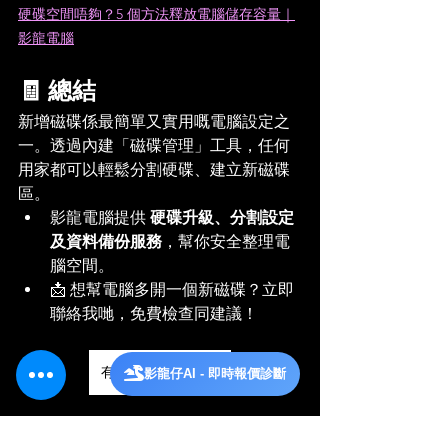
硬碟空間唔夠？5 個方法釋放電腦儲存容量｜
影龍電腦
🧾 總結
新增磁碟係最簡單又實用嘅電腦設定之
一。透過內建「磁碟管理」工具，任何
用家都可以輕鬆分割硬碟、建立新磁碟
區。
影龍電腦提供 
硬碟升級、分割設定
及資料備份服務
，幫你安全整理電
腦空間。
📩 想幫電腦多開一個新磁碟？立即
聯絡我哋，免費檢查同建議！
有問題或需要維修?
影龍仔AI - 即時報價診斷