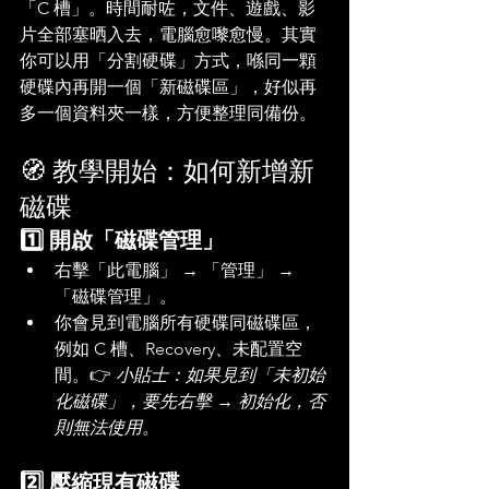
「C 槽」。時間耐咗，文件、遊戲、影
片全部塞晒入去，電腦愈嚟愈慢。其實
你可以用「分割硬碟」方式，喺同一顆
硬碟內再開一個「新磁碟區」，好似再
多一個資料夾一樣，方便整理同備份。
🧭 教學開始：如何新增新
磁碟
1️⃣ 開啟「磁碟管理」
右擊「此電腦」 → 「管理」 → 
「磁碟管理」。
你會見到電腦所有硬碟同磁碟區，
例如 C 槽、Recovery、未配置空
間。👉 
小貼士：如果見到「未初始
化磁碟」，要先右擊 → 初始化，否
則無法使用。
2️⃣ 壓縮現有磁碟