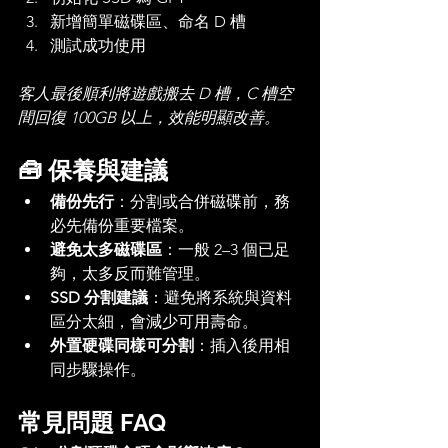
新增簡單磁碟區、命名 D 槽
測試成功使用
客人最後順利將遊戲搬去 D 槽，C 槽空
間回復 100GB 以上，效能明顯改善。
🧰 保養與建議
備份先行
：分割或合併磁碟前，務
必先備份重要檔案。
避免太多磁碟區
：一般 2–3 個已足
夠，太多反而難管理。
SSD 分割建議
：避免將系統與資料
區分太細，會減少可用壽命。
外置硬碟同樣可分割
：插入後用相
同步驟操作。
常見問題 FAQ