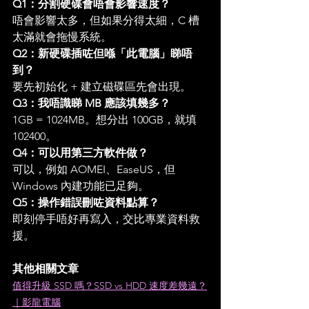
Q1：分割硬碟會唔會影響速度？
唔會影響太多，但如果分得太細，C 槽
太滿就會拖慢系統。
Q2：新硬碟插咗但喺「此電腦」睇唔
到？
要先初始化 + 建立磁碟區先會出現。
Q3：我唔識睇 MB 應該填幾多？
1GB = 1024MB。想分出 100GB，就填 
102400。
Q4：可以用第三方軟件做？
可以，例如 AOMEI、EaseUS，但 
Windows 內建功能已足夠。
Q5：操作錯誤刪咗資料點算？
即刻停手唔好再寫入，交比專業資料救
援。
其他相關文章
值得升級 SSD 嗎？SSD vs HDD 速度差幾遠？
｜影龍電腦