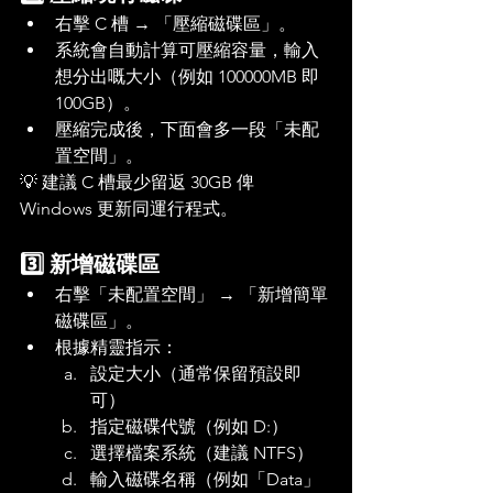
右擊 C 槽 → 「壓縮磁碟區」。
系統會自動計算可壓縮容量，輸入
想分出嘅大小（例如 100000MB 即 
100GB）。
壓縮完成後，下面會多一段「未配
置空間」。
💡 建議 C 槽最少留返 30GB 俾 
Windows 更新同運行程式。
3️⃣ 新增磁碟區
右擊「未配置空間」 → 「新增簡單
磁碟區」。
根據精靈指示：
設定大小（通常保留預設即
可）
指定磁碟代號（例如 D:）
選擇檔案系統（建議 NTFS）
輸入磁碟名稱（例如「Data」