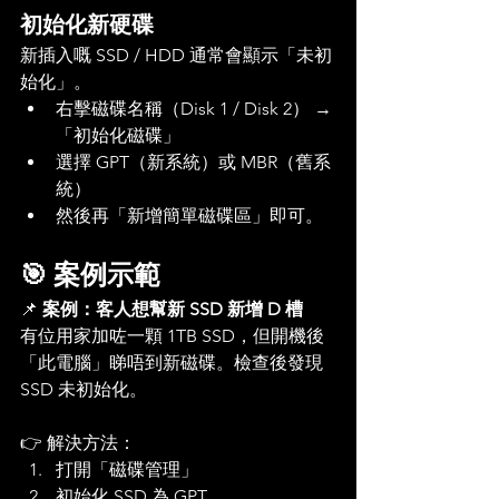
初始化新硬碟
新插入嘅 SSD / HDD 通常會顯示「未初
始化」。
右擊磁碟名稱（Disk 1 / Disk 2） → 
「初始化磁碟」
選擇 GPT（新系統）或 MBR（舊系
統）
然後再「新增簡單磁碟區」即可。
🎯 案例示範
📌 
案例：客人想幫新 SSD 新增 D 槽
有位用家加咗一顆 1TB SSD，但開機後
「此電腦」睇唔到新磁碟。檢查後發現 
SSD 未初始化。
👉 解決方法：
打開「磁碟管理」
初始化 SSD 為 GPT