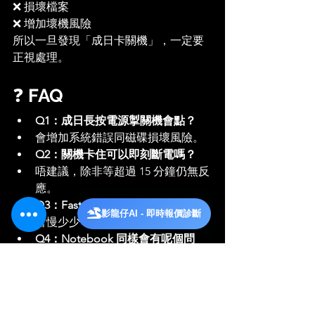
❌ 損壞檔案
❌ 增加壞機風險
所以一旦發現「成日卡關機」，一定要
正視處理。
❓ 
FAQ
Q1：成日長按電源掣關機會點？
會增加系統錯誤同磁碟損壞風險。
Q2：關機卡住可以即刻斷電嗎？
唔建議，除非等超過 15 分鐘仍無反
應。
Q3：Fast Startup 關咗會慢開機？
影龍仔AI - 即時報價診斷
會慢少少，但穩定性高好多。
Q4：Notebook 同樣會有呢個問
題？
會，Notebook 其實更常見。
Q5：幾時需要重裝 Windows？
如果關閉 Fast Startup、更新驅動後