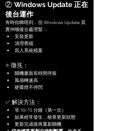
② 
Windows Update 正在
後台運作
有時你睇唔到，但 Windows Update 其
實仲喺後台處理緊：
安裝更新
清理舊檔
寫入系統檔案
⭐ 徵兆：
關機畫面長時間停留
風扇轉速高
硬碟燈不停閃
✅ 解決方法：
等 10–15 分鐘（第一次）
如果經常發生，檢查更新狀態
更新完成後再重新關機