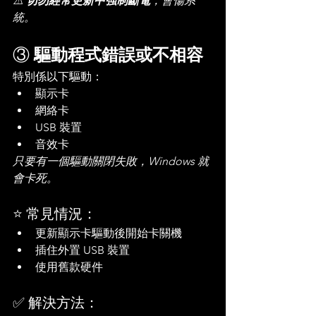
⚠️ 
切勿經常更新中強制斷電
，會傷系
統。
③ 
驅動程式錯誤或不相容
特別係以下驅動：
顯示卡
網絡卡
USB 裝置
音效卡
只要有一個驅動關閉失敗，Windows 就
會卡死。
⭐ 常見情況：
更新顯示卡驅動後開始卡關機
插住外置 USB 裝置
使用舊款硬件
✅ 解決方法：