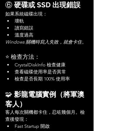
⑥ 
硬碟或 SSD 出現錯誤
如果系統磁碟出現：
壞軌
讀寫錯誤
溫度過高
Windows 關機時寫入失敗，就會卡住。
⭐ 檢查方法：
CrystalDiskInfo 檢查健康
查看磁碟使用率是否異常
檢查是否長期 100% 使用率
🧩 
影龍電腦實例（將軍澳
客人）
客人每次關機都卡住，忍咗幾個月。檢
查後發現：
Fast Startup 開啟