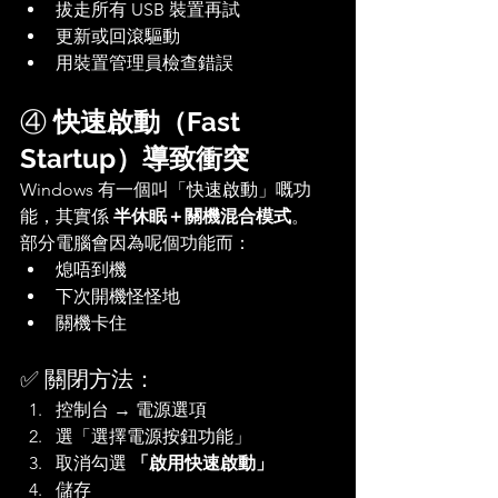
拔走所有 USB 裝置再試
更新或回滾驅動
用裝置管理員檢查錯誤
④ 
快速啟動（Fast 
Startup）導致衝突
Windows 有一個叫「快速啟動」嘅功
能，其實係 
半休眠＋關機混合模式
。
部分電腦會因為呢個功能而：
熄唔到機
下次開機怪怪地
關機卡住
✅ 關閉方法：
控制台 → 電源選項
選「選擇電源按鈕功能」
取消勾選 
「啟用快速啟動」
儲存