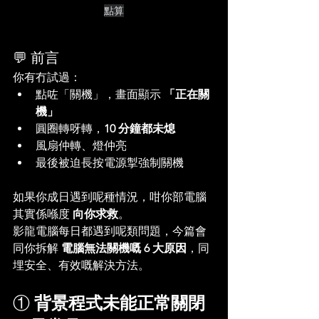
點算
💬 前言
你有冇試過：
點咗「關機」，畫面顯示 
「正在關
機」
圓圈轉呀轉，
10 分鐘都未熄
風扇仲轉、燈仲亮
最後被迫長按電源掣強制關機
如果你成日遇到呢種情況，咁你部電腦
其實係喺度 
向你求救
。
影龍電腦每日都遇到呢類問題，今篇會
同你拆解 
電腦無法關機嘅 6 大原因
，同
埋安全、有效嘅解決方法。
① 
背景程式未能正常關閉