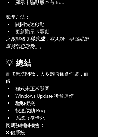
顯示卡驅動版本有 Bug
處理方法：
關閉快速啟動
更新顯示卡驅動
之後關機 
3 秒完成
，客人話「早知咁簡
單就唔忍咁耐」。
💡 
總結
電腦無法關機，大多數唔係硬件壞，而
係：
程式未正常關閉
Windows Update 後台運作
驅動衝突
快速啟動 Bug
系統服務卡死
長期強制關機會：
❌ 傷系統