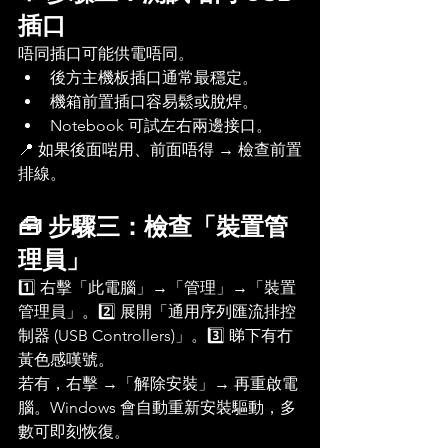
插口
唔同插口可能供電唔同。
後方主機板插口通常最穩定。
機箱前置插口容易鬆或脫焊。
Notebook 可試左右兩邊接口。
📍 如果後面啱用、前面唔得 → 檢查前置
排線。
🧰 步驟三：檢查「裝置管
理員」
1️⃣ 右擊「此電腦」→「管理」→「裝置
管理員」。2️⃣ 展開「通用序列匯流排控
制器 (USB Controllers)」。3️⃣ 睇下有冇
黃色感嘆號。
若有，右擊 →「解除安裝」→ 再重啟電
腦。Windows 會自動重新安裝驅動，多
數可即刻恢復。