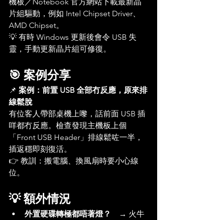
機板／Notebook 官方網站下載最新晶
片組驅動，例如 Intel Chipset Driver、
AMD Chipset。
💡 有時 Windows 更新後會令 USB 失
靈，手動更新晶片組可修復。
🎯 案例分享
📌 
案例：前置 USB 全部冇反應，原來排
線鬆脫
有位客人帶部桌機上嚟，話前面 USB 插
咩都冇反應。檢查發現主機板上個
「Front USB Header」排線鬆咗一半，
插返穩即刻復活。
👉 教訓：搬電腦、換風扇時要小心線
位。
💡 額外情況
外置硬碟轉極都唔著燈？
　→ 火牛