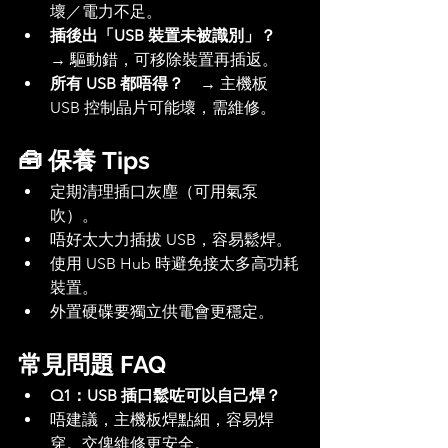
壞／電力不足。
插後出「USB 裝置未被識別」？
→ 驅動錯，可移除裝置再插返。
所有 USB 都唔得？
　→ 主機板 
USB 控制晶片可能壞，需維修。
🧰 保養 Tips
定期清理插口灰塵（可用氣泵
吹）。
唔好太大力插拔 USB，容易鬆焊。
使用 USB Hub 時避免接太多高功耗
裝置。
外置硬碟要獨立供電會更穩定。
常見問題 FAQ
Q1：USB 插口鬆咗可以自己焊？
唔建議，主機板焊點細，容易焊
穿。交俾維修更安全。