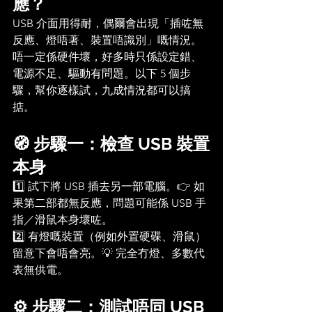
應？
USB 介面用得耐，偶爾會出現「插咗無
反應、燈唔著、裝置唔識別」嘅情況。
唔一定係硬件壞，好多時只係設定錯、
電源不足、驅動有問題。以下 5 個步
驟，幫你逐樣試，九成情況都可以搞
掂。
🧭 步驟一：檢查 USB 裝置
本身
1️⃣ 試下將 USB 插去另一部電腦。👉 如
果第二部都無反應，問題可能係 USB 手
指／滑鼠本身壞咗。
2️⃣ 有燈嘅裝置（例如外置硬碟、滑鼠）
留意下會唔會亮。💡 完全冇燈、多數代
表無供電。
⚙️ 步驟二：測試唔同 USB 