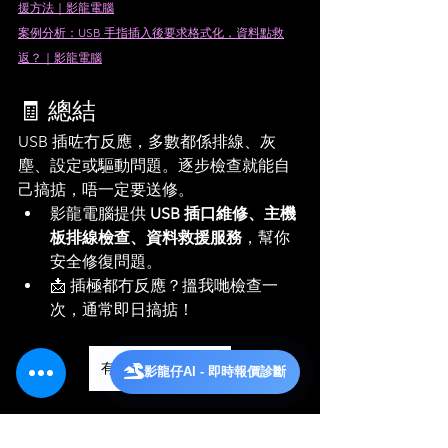
援方法｜影龍電腦
案例分析：USB 手指插入後要求格式化，資料點救
返？｜影龍電腦
🧾 總結
USB 插咗冇反應，多數都係排線、灰
塵、設定或驅動問題。逐步檢查就能自
己搞掂，唔一定要送修。
影龍電腦提供 
USB 插口維修、主機
板排線檢查、資料救援服務
，幫你
安全修復問題。
📩 插極都冇反應？搵我哋檢查一
次，通常即日搞掂！
有問題或需要維修?
影龍仔AI - 即時報價診斷