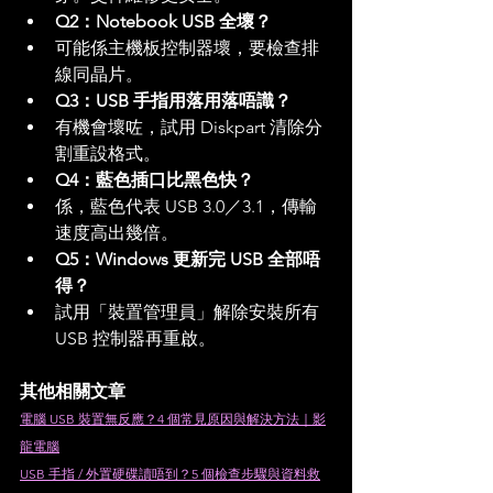
Q2：Notebook USB 全壞？
可能係主機板控制器壞，要檢查排
線同晶片。
Q3：USB 手指用落用落唔識？
有機會壞咗，試用 Diskpart 清除分
割重設格式。
Q4：藍色插口比黑色快？
係，藍色代表 USB 3.0／3.1，傳輸
速度高出幾倍。
Q5：Windows 更新完 USB 全部唔
得？
試用「裝置管理員」解除安裝所有 
USB 控制器再重啟。
其他相關文章
電腦 USB 裝置無反應？4 個常見原因與解決方法｜影
龍電腦
USB 手指 / 外置硬碟讀唔到？5 個檢查步驟與資料救