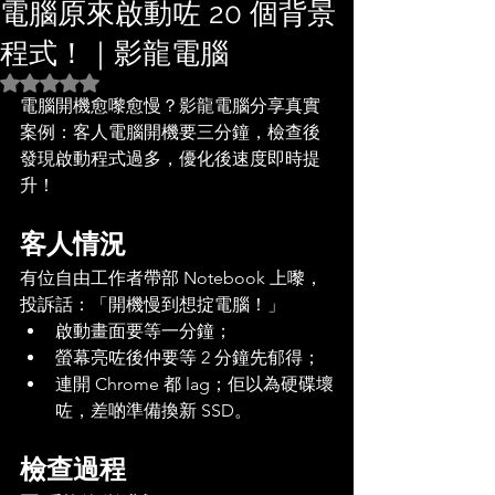
電腦原來啟動咗 20 個背景
程式！｜影龍電腦
評等為 NaN（最高為 5 顆星）。
電腦開機愈嚟愈慢？影龍電腦分享真實
案例：客人電腦開機要三分鐘，檢查後
發現啟動程式過多，優化後速度即時提
升！
客人情況
有位自由工作者帶部 Notebook 上嚟，
投訴話：「開機慢到想掟電腦！」
啟動畫面要等一分鐘；
螢幕亮咗後仲要等 2 分鐘先郁得；
連開 Chrome 都 lag；佢以為硬碟壞
咗，差啲準備換新 SSD。
檢查過程