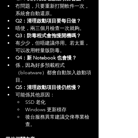
冇問題，只要重新打開軟件一次，
系統會自動還原。
Q2：清理啟動項目要每日做？
唔使，兩三個月檢查一次就夠。
Q3：防毒程式會拖慢開機嗎？
有少少，但唔建議停用。若太重，
可以改用輕量版防毒。
Q4：新 Notebook 也會慢？
係，因為好多預載程式
（bloatware）都會自動加入啟動項
目。
Q5：清理啟動項目後仍然慢？
可能係其他原因：
SSD 老化
Windows 更新積存
後台服務異常建議交俾專業檢
查。