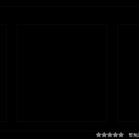
評等為 0（最高為
暫無