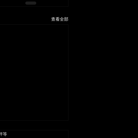
查看全部
 5 顆星）。
評等