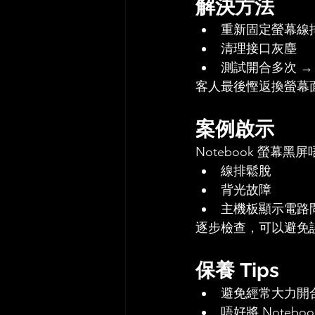
解決方法
重新固定螢幕線
清理接口灰塵
測試開合多次 →
客人最後慳返換螢幕面板
案例啟示
Notebook 螢幕
線排鬆脫
背光故障
主機板顯示電路
逐步檢查，可以避免
保養 Tips
避免經常大力開
唔好將 Noteb