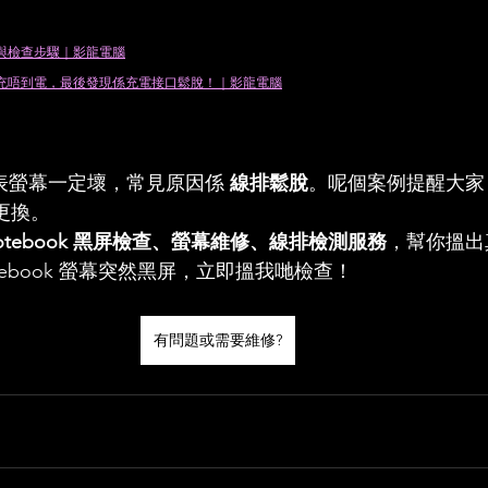
因與檢查步驟｜影龍電腦
住電但充唔到電，最後發現係充電接口鬆脫！｜影龍電腦
唔代表螢幕一定壞，常見原因係 
線排鬆脫
。呢個案例提醒大家
更換。
otebook 黑屏檢查、螢幕維修、線排檢測服務
，幫你搵出
otebook 螢幕突然黑屏，立即搵我哋檢查！
有問題或需要維修?