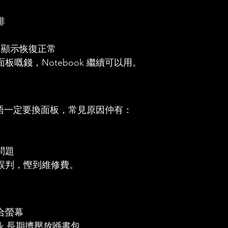
排
 顯示恢復正常
嘅錢，Notebook 繼續可以用。
黑屏唔一定要換面板，常見原因仲有：
問題
誤判，慳到維修費。
合螢幕
ook 長期擠壓放喺書包