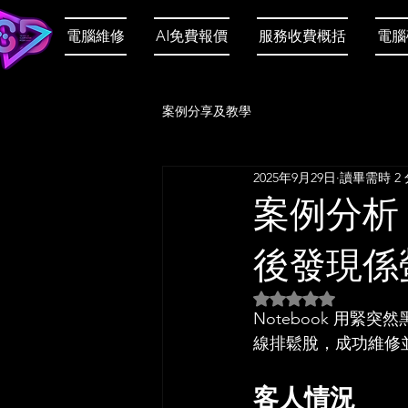
電腦維修
AI免費報價
服務收費概括
電腦
案例分享及教學
2025年9月29日
讀畢需時 2
案例分析：
後發現係
評等為 NaN（最高為
Notebook 用緊
線排鬆脫，成功維修
客人情況