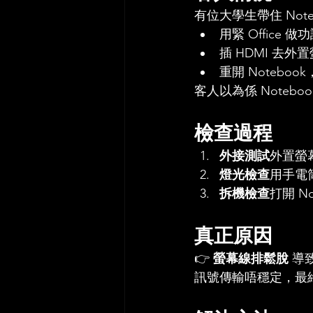
有位大學生帶住 Not
用緊 Offic
插 HDMI 去外
重開 Noteb
客人以為係 Noteb
檢查過程
外接測試
外置螢
燈光檢查
用手電筒
拆機檢查
打開 N
真正原因
👉 
螢幕線排鬆脫
 導
訊號傳輸唔穩定，最