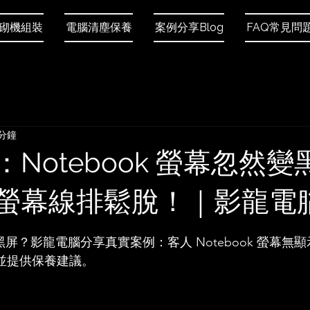
砌機組裝
電腦清塵保養
案例分享Blog
FAQ常見問
 分鐘
Notebook 螢幕忽然變
螢幕線排鬆脫！｜影龍電
 5 顆星）。
突然黑屏？影龍電腦分享真實案例：客人 Notebook 螢幕
並提供保養建議。