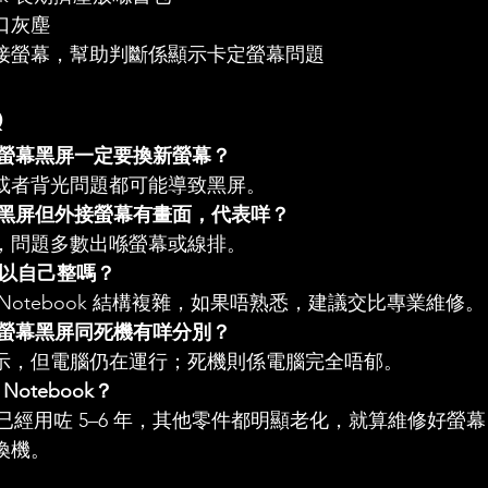
口灰塵
接螢幕，幫助判斷係顯示卡定螢幕問題
Q
ok 螢幕黑屏一定要換新螢幕？
或者背光問題都可能導致黑屏。
ok 黑屏但外接螢幕有畫面，代表咩？
，問題多數出喺螢幕或線排。
可以自己整嗎？
Notebook 結構複雜，如果唔熟悉，建議交比專業維修。
ok 螢幕黑屏同死機有咩分別？
示，但電腦仍在運行；死機則係電腦完全唔郁。
otebook？
ook 已經用咗 5–6 年，其他零件都明顯老化，就算維修好
換機。