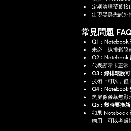
定期清理螢幕接
出現黑屏先試外
常見問題 FA
Q1：Notebo
未必，線排鬆脫
Q2：Notebo
代表顯示卡正常
Q3：線排鬆脫
技術上可以，但 
Q4：Notebo
黑屏係螢幕無顯
Q5：幾時要換新 N
如果 Noteb
夠用，可以考慮