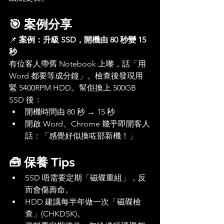
🎯 案例分享
📌 
案例：升級 SSD，開機由 80 秒變 15 
秒
有位客人帶舊 Notebook 上嚟，話「用 
Word 都要等成分鐘」。檢查後發現用
緊 5400RPM HDD。幫佢換上 500GB 
SSD 後：
開機時間由 80 秒 → 15 秒
開啟 Word、Chrome 幾乎即開客人
話：「感覺好似換咗部新機！」
🧰 保養 Tips
SSD 唔需要定期「磁碟重組」，反
而會傷壽命。
HDD 建議每半年做一次「磁碟檢
查」(CHKDSK)。