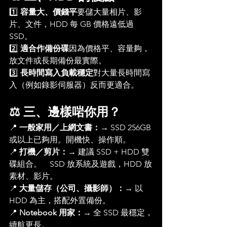
1️⃣ 
容量大、價錢平
要儲大量相片、影
片、文件，HDD 每 GB 價格遠低過 
SSD。
2️⃣ 
適合作備份碟
因為價格平、容量夠，
放文件或長期備份最實際。
3️⃣ 
長時間寫入負載穩定
對大量長時間寫
入（例如錄影伺服器）反而更適合。
⚖️ 三、邊樣啱你用？
📍 
一般家用／上網文書：
→ SSD 256GB 
或以上已夠用。開機快、操作順。
📍 
打機／剪片：
→ 建議 SSD + HDD 雙
碟組合。　SSD 放系統及遊戲，HDD 放
素材、影片。
📍 
大量儲存（公司、攝影師）：
→ 以 
HDD 為主，搭配外置備份。
📍 
Notebook 用家：
→ 全 SSD 最穩定，
續航更長。