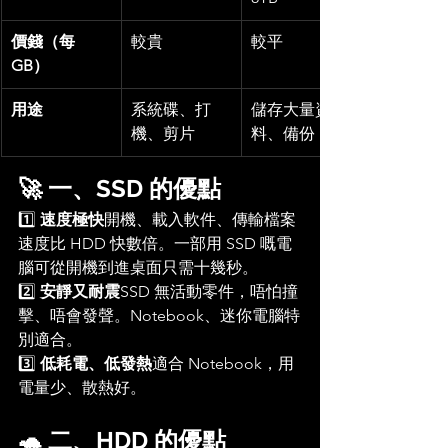
價錢（每 
較貴
較平
GB）
用途
系統碟、打
儲存大量資
機、剪片
料、備份
🚀 一、SSD 的優點
1️⃣ 
速度極快
開機、載入軟件、傳輸檔案
速度比 HDD 快數倍。一部用 SSD 嘅電
腦可從開機到進桌面只需十幾秒。
2️⃣ 
安靜又耐震
SSD 無活動零件，唔怕撞
擊、唔會發聲。Notebook、迷你電腦特
別適合。
3️⃣ 
低耗電、低發熱
適合 Notebook，用
電量少、散熱好。
🐢 二、HDD 的優點