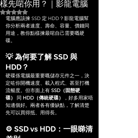
樣先啱你用？｜影龍電腦
評等為 NaN（最高為 5 顆星）。
電腦應該揀 SSD 定 HDD？影龍電腦幫
你分析兩者速度、壽命、容量、價錢同
用途，教你點樣揀最啱自己需要嘅硬
碟。
💡 為何要了解 SSD 與 
HDD？
硬碟係電腦最重要嘅儲存元件之一，決
定咗你開機速度、載入程式、甚至打機
流暢度。但市面上有 
SSD（固態硬
碟）
 同 
HDD（傳統硬碟）
，好多用家唔
知邊個好。兩者各有優缺點，了解清楚
先可以買得抵、用得長。
⚙️ SSD vs HDD：一眼睇清