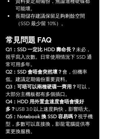
資料要定期備份，無論邊種硬碟都
可能壞。
長期儲存建議保留足夠剩餘空間
（SSD 最少留 10%）。
常見問題 FAQ
Q1：SSD 一定比 HDD 壽命長？
未必，
視乎寫入次數。日常使用情況下 SSD 通
常可用多年。
Q2：SSD 會唔會突然壞？
會，但機率
低。建議定期備份重要資料。
Q3：可唔可以兩種硬碟一齊用？
可以，
大部分主機板都有多個插口。
Q4：HDD 用外置盒速度會唔會慢好
多？
USB 3.0 以上速度夠快，影響唔大。
Q5：Notebook 換 SSD 容易嗎？
視乎機
型，多數可以直接換，影龍電腦提供專
業更換服務。