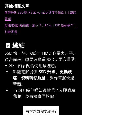
其他相關文章
值得升級 SSD 嗎？SSD vs HDD 速度差幾遠？｜影龍
電腦
打機電腦升級指南：顯示卡、RAM、SSD 點樣揀？｜
影龍電腦
🧾 總結
SSD 快、靜、穩定；HDD 容量大、平、
適合備份。想要速度選 SSD，要容量選 
HDD；兩者配合使用最理想。
影龍電腦提供 
SSD 升級、更換硬
碟、資料轉移服務
，幫你電腦快過
新機。
📩 想升級但唔知邊款啱？立即聯絡
我哋，免費檢查同報價！
有問題或需要維修?