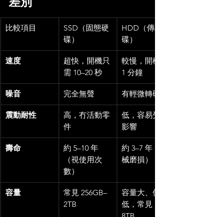
差別
比較項目
SSD（固態硬
HDD（傳統硬
碟）
碟）
速度
超快，開機只
較慢，開機約 
需 10–20 秒
1 分鐘
噪音
完全無聲
有輕微轉碟聲
震動耐性
高，冇活動零
低，容易受震
件
影響
壽命
約 5–10 年
約 3–7 年（機
（視使用次
械磨損）
數）
容量
常見 256GB–
容量大、價格
2TB
低，常見 1–
8TB