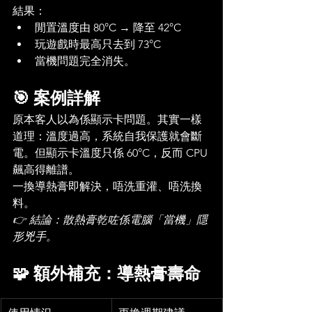
結果：
閒置溫度由 80°C → 降至 42°C
玩遊戲時最高只去到 73°C
當機問題完全消失。
🎯 案例詳解
原本客人以為係顯示卡問題。其實一樣
道理：溫度過高，系統自我保護就會斷
電。但顯示卡溫度只係 60°C，反而 CPU 
飆高得離譜。
一換導熱膏即解決，唔洗重灌、唔洗換
料。
👉 結論：散熱膏乾咗係電腦「當機」隱
形兇手。
🧩 額外補充：導熱膏壽命