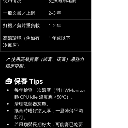
使用情況
更換週期建議
一般文書／上網
2–3 年
打機／剪片重負載
1–2 年
高溫環境（例如冇
1 年或以下
冷氣房）
📍 使用高品質膏（銀膏、碳膏）導熱力
穩定更耐。
🧰 保養 Tips
每年檢查一次溫度（開 HWMonitor 
睇 CPU Idle 溫度應 <50°C）。
清理散熱器灰塵。
換膏時唔好塗太厚，一層薄薄平均
即可。
若風扇聲長期好大，可能膏已乾要