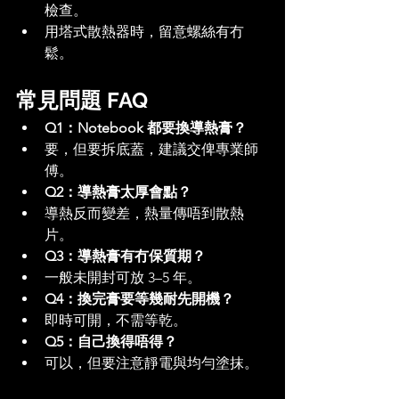
檢查。
用塔式散熱器時，留意螺絲有冇
鬆。
常見問題 FAQ
Q1：Notebook 都要換導熱膏？
要，但要拆底蓋，建議交俾專業師
傅。
Q2：導熱膏太厚會點？
導熱反而變差，熱量傳唔到散熱
片。
Q3：導熱膏有冇保質期？
一般未開封可放 3–5 年。
Q4：換完膏要等幾耐先開機？
即時可開，不需等乾。
Q5：自己換得唔得？
可以，但要注意靜電與均勻塗抹。