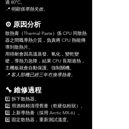
過 80°C。
📍 明顯係導熱失效。
⚙️ 原因分析
散熱膏（Thermal Paste）係 CPU 同散熱
器之間嘅導熱介質，負責將 CPU 熱能傳
導到散熱片。
用得耐會因高溫蒸發、氧化，變乾變
硬，導熱力急降，結果 CPU 長期過熱，
主機板就會自動保護、強制關機。
📍 客人部機已經三年冇換導熱膏。
🔧 維修過程
1️⃣ 拆下散熱器。
2️⃣ 用酒精棉清理舊膏（乾硬似粉狀）。
3️⃣ 上新導熱膏（採用 Arctic MX-6）。
4️⃣ 固定散熱器，重新測試溫度。