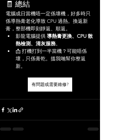
🧾 總結
電腦成日當機唔一定係壞機，好多時只
係導熱膏老化導致 CPU 過熱。換返新
膏，整部機即刻靜返、順返。
影龍電腦提供 
導熱膏更換、CPU 散
熱檢測、清灰服務
。
📩 打機打到一半當機？可能唔係
壞，只係膏乾。搵我哋幫你整返
新。
有問題或需要維修?