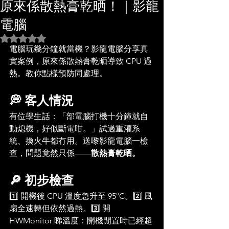
原來係散熱膏乾晒！｜影龍
電腦
評等為 NaN（最高為 5 顆星）。
電腦玩幾分鐘就當機？影龍電腦分享真
實案例，原來係散熱膏乾晒導致 CPU 過
熱。教你點樣預防同處理。
💭 客人情況
有位學生話：「部電腦打機十分鐘就自
動熄機，好似斷電咁。」試過重灌系
統、換火牛都冇用。送嚟影龍電腦一檢
查，問題竟然只係——
散熱膏乾晒。
🔎 初步檢查
1️⃣ 開機後 CPU 溫度急升至 95°C。2️⃣ 風
扇全速轉但依然過熱。3️⃣ 開 
HWMonitor 睇溫度：開機閒置時已經超