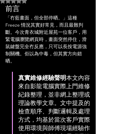
評等為 NaN（最高為 5 顆星）。
前言
「冇藍畫面，但全部停晒。」這種 
Freeze 情況其實好常見，而且最難判
斷。今次青衣城附近屋苑一位客戶，用
緊電腦瀏覽網頁時，畫面突然停住，滑
鼠鍵盤完全冇反應，只可以長按電源強
制關機。佢以為中毒，但其實方向錯
晒。
真實維修經驗聲明
本文內容
來自影龍電腦實際上門維修
紀錄整理，並非網上整理或
理論教學文章。文中提及的
檢查順序、判斷邏輯及處理
方式，均基於當次客戶實際
使用環境與師傅現場經驗作