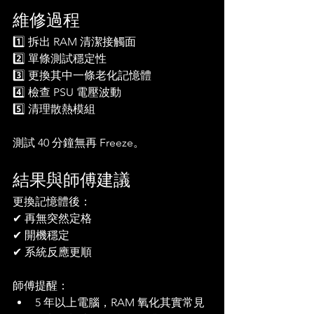
維修過程
1️⃣ 拆出 RAM 清潔接觸面  
2️⃣ 單條測試穩定性  
3️⃣ 更換其中一條老化記憶體  
4️⃣ 檢查 PSU 電壓波動  
5️⃣ 清理散熱模組  
測試 40 分鐘無再 Freeze。
結果與師傅建議
更換記憶體後：
✔ 再無突然定格  
✔ 開機穩定  
✔ 系統反應更順  
師傅提醒：
5 年以上電腦，RAM 氧化其實常見