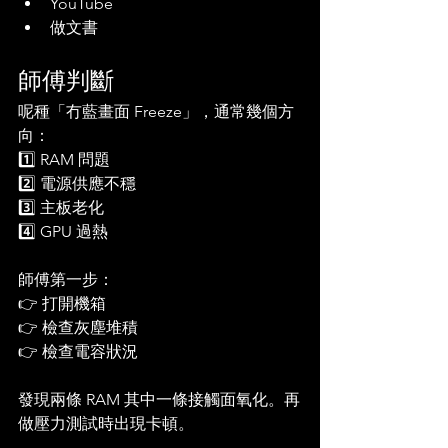
YouTube
做文書
師傅判斷
呢種「冇藍畫面 Freeze」，通常幾個方
向：
1️⃣ RAM 問題
2️⃣ 電源供應不穩
3️⃣ 主板老化
4️⃣ GPU 過熱
師傅第一步：
👉 打開機箱  
👉 檢查灰塵堆積  
👉 檢查電容狀況  
發現兩條 RAM 其中一條接觸面氧化。再
做壓力測試時出現卡頓。