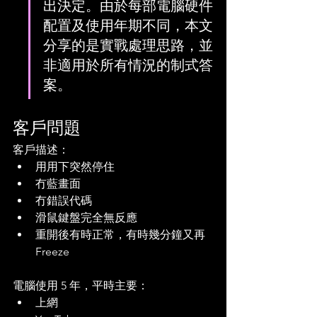
出決定。由於每部電腦硬件
配置及使用年期不同，本文
分享的是實戰處理思路，並
非適用於所有情況的制式答
案。
客戶問題
客戶描述：
用用下突然停住
冇藍畫面
冇錯誤代碼
滑鼠鍵盤完全無反應
重開後有時正常，有時幾分鐘又再 
Freeze
電腦使用 5 年，平時主要：
上網