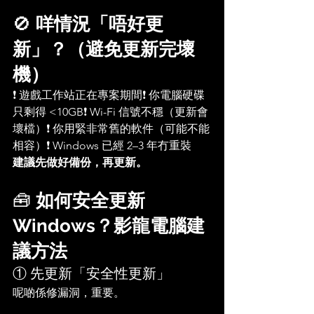
🚫 
咩情況「唔好更
新」？（避免更新完壞
機）
❗ 遊戲工作站正在專案期間❗ 你電腦硬碟
只剩得 <10GB❗ Wi-Fi 信號不穩（更新會
壞檔）❗ 你用緊非常舊的軟件（可能不能
相容）❗ Windows 已經 2–3 年冇重裝
建議先做好備份，再更新。
🧰 
如何安全更新 
Windows？影龍電腦建
議方法
① 先更新「安全性更新」
呢啲係修漏洞，重要。