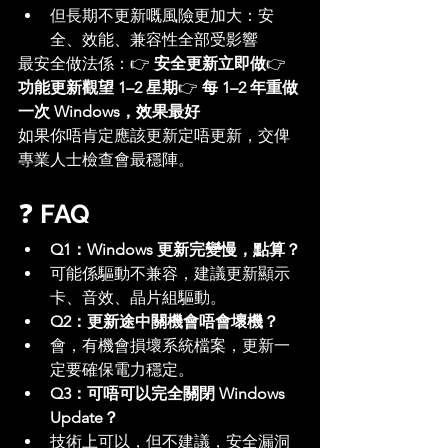
但長期不更新嘅風險更加大：安
全、效能、兼容性全部受影響
最安全做法係：👉 
安全更新立即做
👉 
功能更新觀望 1–2 星期
👉 
每 1–2 年重做
一次 Windows，效果最好
如果你唔肯定應該更新定唔更新，交俾
專業人士檢查會最穩陣。
❓ 
FAQ
Q1：Windows 更新完變慢，點算？
可能係驅動不兼容，建議更新顯示
卡、音效、晶片組驅動。
Q2：更新途中關機會唔會壞機？
會，有機會損壞系統檔案，更新一
定要確保電力穩定。
Q3：可唔可以完全關閉 Windows 
Update？
技術上可以，但不建議，安全漏洞