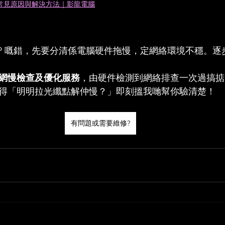
5 個常見原因與解決方法｜影龍電腦
SP 嘅錯，先要分清係電腦硬件拖慢，定網絡環境不穩。
網慢檢查及優化服務
，由硬件檢測到網絡排查一次過搞掂
日覺得「明明拉光纖點解仲慢？」即刻搵我哋幫你驗清楚！
有問題或需要維修?