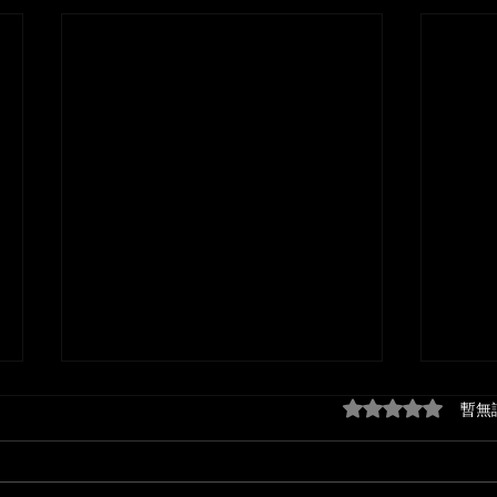
評等為 0（最高為
暫無