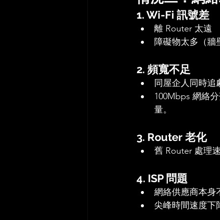
1. Wi-Fi 訊號差
離 Router 太遠
障礙物太多（牆壁、
2. 頻寬不足
同屋企人同時追
100Mbps 網
量。
3. Router 老化
舊 Router 處
4. ISP 問題
網絡供應商本身
尖峰時間速度下降