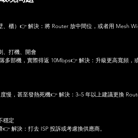
櫃）👉 解決：將 Router 放中間位，或者用 Mesh Wi-
劇、打機、開會
絡分落多部機，實際得返 10Mbps👉 解決：升級更高寬頻
理速度慢，甚至發熱死機👉 解決：3–5 年以上建議更換 Rout
不穩定
👉 解決：打去 ISP 投訴或考慮換供應商。