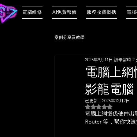
電腦維修
AI免費報價
服務收費概括
電腦
案例分享及教學
2025年9月11日
讀畢需時 2
電腦上網
影龍電腦
已更新：
2025年12月2日
評等為 NaN（最高為
電腦上網慢係硬件出事
Router 等，幫你