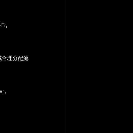
Fi。
，或合理分配流
er。