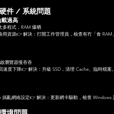
硬件 / 系統問題
U 負載過高
多程式，RAM 爆晒
用資源👉 解決：打開工作管理員，檢查有冇「食 RAM」或
開啟瀏覽器慢吞吞
讀寫速度下降👉 解決：升級 SSD，清理 Cache、臨時檔案
date 搞亂網絡設定👉 解決：更新網卡驅動，檢查 Windows
環境問題