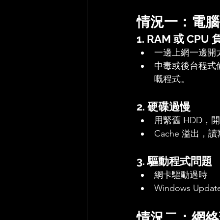
情況一：電腦
1. RAM 或 CP
一邊上網一邊開太
中毒或後台程式偷
嘅程式。
2. 硬碟過慢
用緊舊 HDD，
Cache 溢出，
3. 驅動程式問題
網卡驅動過時
Windows Up
情況二：網絡