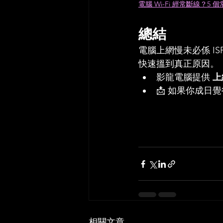
電腦 Wi-Fi 經常斷線？
總結
電腦上網慢未必係 I
快速搵到真正原因。
影龍電腦提供 
上
📩 如果你成
相關文章