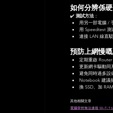
如何分辨係硬
✔️ 
測試方法
：
用另一部電腦 / 
用 Speedte
連接 LAN 線直駁
預防上網慢嘅
定期重啟 Router
更新網卡驅動同
避免同時過多設
Notebook 建
換 SSD、加 R
其他相關文章
電腦突然無法連接 Wi-Fi