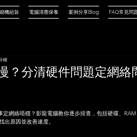
砌機組裝
電腦清塵保養
案例分享Blog
FAQ常見問
 分鐘
慢？分清硬件問題定網絡
 5 顆星）。
定網絡唔穩？影龍電腦教你逐步排查，包括硬碟、RAM、W
快速找出原因並改善速度。