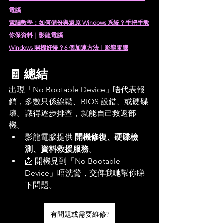
電腦
電腦教學：如何備份與還原 Windows 系統？手把手教
你保資料｜影龍電腦
Windows 開機好慢？6 個加速方法｜影龍電腦
🧾 總結
出現「No Bootable Device」唔代表報
銷，多數只係線鬆、BIOS 設錯、或硬碟
壞。識得逐步排查，就能自己救返部
機。
影龍電腦提供 
開機修復、硬碟檢
測、資料救援服務
。
📩 開機見到「No Bootable 
Device」唔洗驚，交俾我哋幫你睇
下問題。
有問題或需要維修?