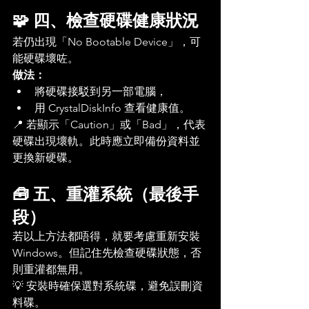
🧩 四、檢查硬碟健康狀況
若仍出現「No Bootable Device」，可
能硬碟壞咗。
做法：
將硬碟接駁到另一部電腦，
用 CrystalDiskInfo 查看健康值。
📍 若顯示「Caution」或「Bad」，代表
硬碟出現壞軌。此時應立即備份資料並
更換新硬碟。
🧰 五、重灌系統（最後手
段）
若以上方法都唔得，就要考慮重新安裝 
Windows。但記住先檢查硬碟狀態，否
則重灌都無用。
💡 安裝時確保選對系統碟，避免誤刪資
料碟。