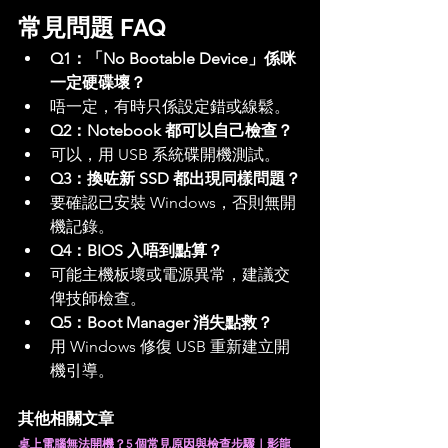
常見問題 FAQ
Q1：「No Bootable Device」係咪
一定硬碟壞？
唔一定，有時只係設定錯或線鬆。
Q2：Notebook 都可以自己檢查？
可以，用 USB 系統碟開機測試。
Q3：換咗新 SSD 都出現同樣問題？
要確認已安裝 Windows，否則無開
機記錄。
Q4：BIOS 入唔到點算？
可能主機板壞或電源異常，建議交
俾技師檢查。
Q5：Boot Manager 消失點救？
用 Windows 修復 USB 重新建立開
機引導。
其他相關文章
桌上電腦無法開機？5 個常見原因與檢查步驟｜影龍