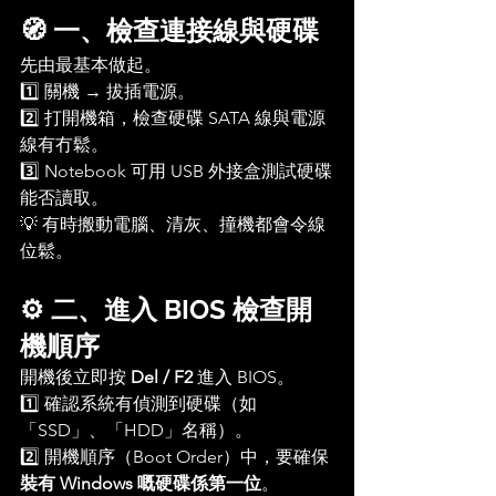
🧭 一、檢查連接線與硬碟
先由最基本做起。
1️⃣ 關機 → 拔插電源。
2️⃣ 打開機箱，檢查硬碟 SATA 線與電源
線有冇鬆。
3️⃣ Notebook 可用 USB 外接盒測試硬碟
能否讀取。
💡 有時搬動電腦、清灰、撞機都會令線
位鬆。
⚙️ 二、進入 BIOS 檢查開
機順序
開機後立即按 
Del / F2
 進入 BIOS。
1️⃣ 確認系統有偵測到硬碟（如
「SSD」、「HDD」名稱）。
2️⃣ 開機順序（Boot Order）中，要確保 
裝有 Windows 嘅硬碟係第一位
。