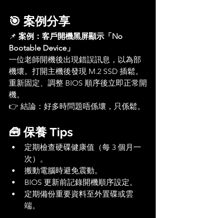
🎯 案例分享
📌 
案例：客戶開機黑屏顯示「No 
Bootable Device」
一位老師開機後出現錯誤訊息，以為部
機壞。打開主機後發現 M.2 SSD 插鬆。
重新固定、調整 BIOS 順序後立即正常開
機。
👉 結論：好多時問題唔係壞，只係鬆。
🧰 保養 Tips
定期檢查硬碟健康值（每 3 個月一
次）。
搬動電腦時避免震動。
BIOS 更新前記錄開機順序設定。
定期備份重要資料至外置碟或雲
端。