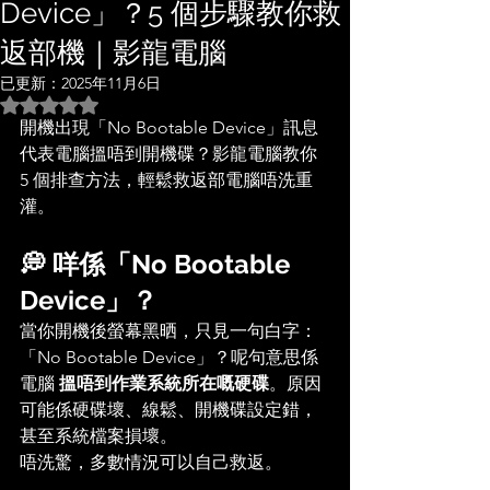
Device」？5 個步驟教你救
返部機｜影龍電腦
已更新：
2025年11月6日
評等為 NaN（最高為 5 顆星）。
開機出現「No Bootable Device」訊息
代表電腦搵唔到開機碟？影龍電腦教你 
5 個排查方法，輕鬆救返部電腦唔洗重
灌。
💭 咩係「No Bootable 
Device」？
當你開機後螢幕黑晒，只見一句白字：
「No Bootable Device」？呢句意思係
電腦 
搵唔到作業系統所在嘅硬碟
。原因
可能係硬碟壞、線鬆、開機碟設定錯，
甚至系統檔案損壞。
唔洗驚，多數情況可以自己救返。