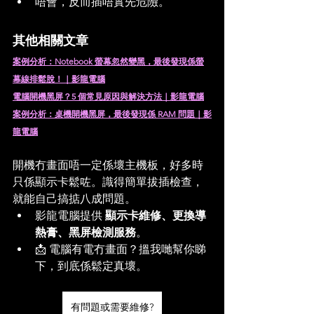
唔會，反而插唔實先危險。
其他相關文章
案例分析：Notebook 螢幕忽然變黑，最後發現係螢
幕線排鬆脫！｜影龍電腦
電腦開機黑屏？5 個常見原因與解決方法｜影龍電腦
案例分析：桌機開機黑屏，最後發現係 RAM 問題｜影
龍電腦
開機冇畫面唔一定係壞主機板，好多時
只係顯示卡鬆咗。識得簡單拔插檢查，
就能自己搞掂八成問題。
影龍電腦提供 
顯示卡維修、更換導
熱膏、黑屏檢測服務
。
📩 電腦有電冇畫面？搵我哋幫你睇
下，到底係鬆定真壞。
有問題或需要維修?