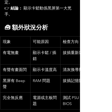
定。
👉 
結論：
 顯示卡鬆動係黑屏第一大兇
手。
🧰 額外狀況分析
現象
可能原因
檢查方向
有電無畫
顯示卡鬆 / 插
拔插重新裝卡
錯
有聲有畫面閃
顯示卡溫度高
清灰換導熱膏
黑屏有 Beep 
RAM 問題
拔插記憶體
聲
完全無反應
電源或主板問
測試 PSU 或 
題
BIOS