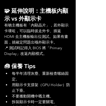
🧩 延伸說明：主機板內顯
示 vs 外顯示卡
有啲主機板有「內顯晶片」，若外顯示
卡壞咗，可以臨時拔走外卡、插返 
HDMI 去主機板輸出位測試。如果有畫
面，就確定問題出喺外顯示卡。
📍 測試時記得入 BIOS 將「Primary 
Display」改返內顯模式。
🧰 保養 Tips
每半年清理灰塵、重新檢查螺絲固
定。
用顯示卡支撐架（GPU Holder）防
止下垂。
不要搬動開機中嘅主機。
拆裝顯示卡時一定要關電。