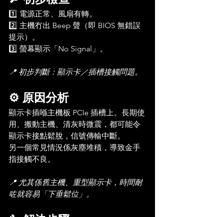
1️⃣ 電源正常、風扇有轉。
2️⃣ 主機冇出 Beep 聲（即 BIOS 無錯誤
提示）。
3️⃣ 螢幕顯示「No Signal」。
📍 初步判斷：顯示卡／插槽接觸問題。
⚙️ 原因分析
顯示卡插喺主機板 PCIe 插槽上。長期使
用、搬動主機、清灰時微震，都可能令
顯示卡接點鬆脫，信號傳輸中斷。
另一個常見情況係灰塵堆積，導致金手
指接觸不良。
📍 尤其係舊主機、重型顯示卡，時間耐
咗就容易「下垂鬆位」。