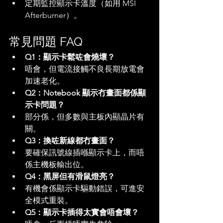
定期監控顯示卡溫度（如用 MSI 
Afterburner）。
常見問題 FAQ
Q1：顯示卡鬆咗會燒壞？
唔會，但電流接觸不良長期放電會
加速老化。
Q2：Notebook 顯示冇畫面都係顯
示卡問題？
部分係，但多數與主板內顯晶片有
關。
Q3：換咗新線都冇畫面？
要確保訊號線插喺顯示卡上，而唔
係主機板輸出位。
Q4：黑屏但有滑鼠燈亮？
有機會係顯示卡驅動錯誤，可進安
全模式重裝。
Q5：顯示卡插得太實會唔會壞？