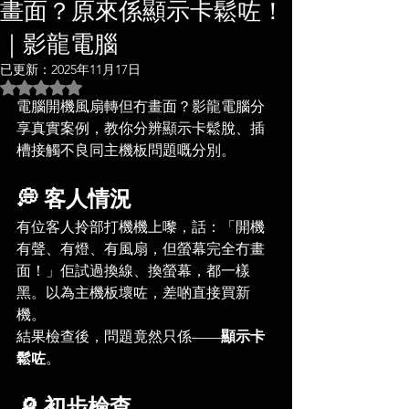
畫面？原來係顯示卡鬆咗！
｜影龍電腦
已更新：
2025年11月17日
評等為 NaN（最高為 5 顆星）。
電腦開機風扇轉但冇畫面？影龍電腦分
享真實案例，教你分辨顯示卡鬆脫、插
槽接觸不良同主機板問題嘅分別。
💭 客人情況
有位客人拎部打機機上嚟，話：「開機
有聲、有燈、有風扇，但螢幕完全冇畫
面！」佢試過換線、換螢幕，都一樣
黑。以為主機板壞咗，差啲直接買新
機。
結果檢查後，問題竟然只係——
顯示卡
鬆咗
。
🔎 初步檢查