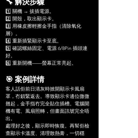
🔧 解決步驟
1️⃣ 關機 → 拔插電源。
2️⃣ 開殼，取出顯示卡。
3️⃣ 用橡皮擦輕擦金手指（清除氧化
層）。
4️⃣ 重新插緊顯示卡至底。
5️⃣ 確認螺絲固定、電源 6/8Pin 插頭連
好。
6️⃣ 重新開機——螢幕正常亮起。
🎯 案例詳情
客人話佢前日清灰時掀開顯示卡風扇
罩，冇鎖緊返去。導致顯示卡邊位微微
翹起，金手指冇完全貼住插槽。電腦開
機有電、風扇照轉，但畫面訊號完全唔
出。
處理好之後，顯示即時恢復。再幫佢檢
查顯示卡溫度、清理散熱膏，一切穩