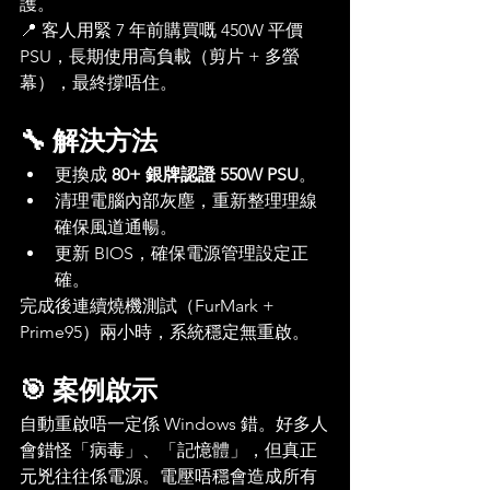
護。
📍 客人用緊 7 年前購買嘅 450W 平價 
PSU，長期使用高負載（剪片 + 多螢
幕），最終撐唔住。
🔧 解決方法
更換成 
80+ 銀牌認證 550W PSU
。
清理電腦內部灰塵，重新整理理線
確保風道通暢。
更新 BIOS，確保電源管理設定正
確。
完成後連續燒機測試（FurMark + 
Prime95）兩小時，系統穩定無重啟。
🎯 案例啟示
自動重啟唔一定係 Windows 錯。好多人
會錯怪「病毒」、「記憶體」，但真正
元兇往往係電源。電壓唔穩會造成所有