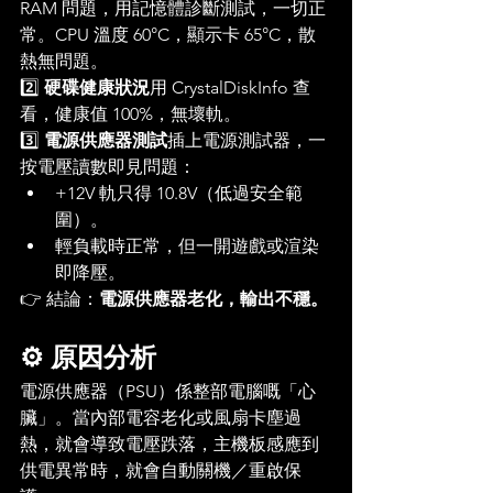
RAM 問題，用記憶體診斷測試，一切正
常。CPU 溫度 60°C，顯示卡 65°C，散
熱無問題。
2️⃣ 
硬碟健康狀況
用 CrystalDiskInfo 查
看，健康值 100%，無壞軌。
3️⃣ 
電源供應器測試
插上電源測試器，一
按電壓讀數即見問題：
+12V 軌只得 10.8V（低過安全範
圍）。
輕負載時正常，但一開遊戲或渲染
即降壓。
👉 結論：
電源供應器老化，輸出不穩。
⚙️ 原因分析
電源供應器（PSU）係整部電腦嘅「心
臟」。當內部電容老化或風扇卡塵過
熱，就會導致電壓跌落，主機板感應到
供電異常時，就會自動關機／重啟保