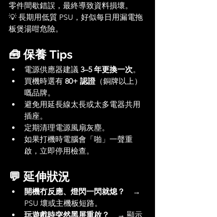
零件間歇錯誤，最終導致資料損壞。
💡 長期用低質 PSU，好似每日用漏電拖
板煲湯咁危險。
🧰 保養 Tips
電源供應器建議 
3–5 年更換一次
。
買機時選有 
80+ 認證
（銅牌以上）
嘅品牌。
避免用延長線太長或太多電器共用
插座。
定期清理電源風扇灰塵。
如果打機時電腦會「啪」一聲重
啟，立即停用檢查。
💬 延伸狀況
開機冇反應、燈閃一閃就熄？
　→ 
PSU 壞或主機板短路。
玩遊戲時突然黑屏重啟？
　→ 顯示