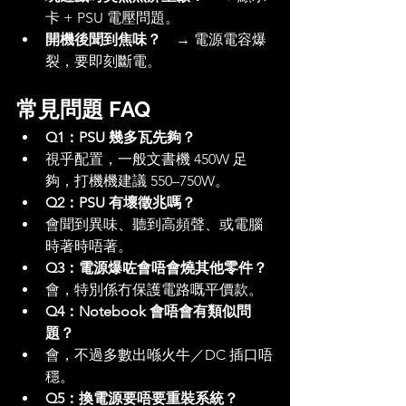
卡 + PSU 電壓問題。
開機後聞到焦味？
　→ 電源電容爆
裂，要即刻斷電。
常見問題 FAQ
Q1：PSU 幾多瓦先夠？
視乎配置，一般文書機 450W 足
夠，打機機建議 550–750W。
Q2：PSU 有壞徵兆嗎？
會聞到異味、聽到高頻聲、或電腦
時著時唔著。
Q3：電源爆咗會唔會燒其他零件？
會，特別係冇保護電路嘅平價款。
Q4：Notebook 會唔會有類似問
題？
會，不過多數出喺火牛／DC 插口唔
穩。
Q5：換電源要唔要重裝系統？