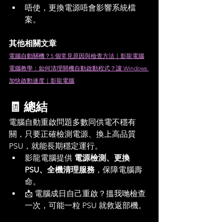
唔使，更換電源唔會影響系統檔
案。
其他相關文章
電腦自動關機？5 個常見原因與檢查方法｜影龍電腦
電腦教學：如何清理開機自動啟動程式？讓 Windows 
加快啟動速度｜影龍電腦
🧾 總結
電腦自動重啟問題多數同供電不穩有
關，只要正確檢測電源、換上高品質 
PSU，就能長期穩定運行。
影龍電腦提供 
電源檢測、更換 
PSU、全機清理服務
，保障電腦壽
命。
📩 電腦成日自己重啟？搵我哋檢查
一次，可能一粒 PSU 就救返部機。