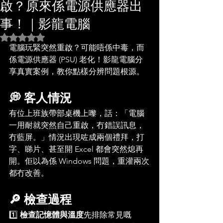
啟？原來係電源供應器出
事！｜影龍電腦
評等為 NaN（最高為 5 顆星）。
電腦玩緊突然重啟？可能唔係中毒，而
係電源供應器 (PSU) 老化！影龍電腦分
享真實案例，教你點樣分辨問題根源。
💭 客人情況
有位上班族帶部桌機上嚟，話：「電腦
一用耐就突然自己重啟，冇錯誤訊息，
冇藍屏。」情況出現咗成兩個禮拜，打
字、睇片、甚至開 Excel 都會突然熄再
開。佢以為係 Windows 問題，重灌兩次
都冇改善。
🔎 檢查過程
1️⃣ 
檢查記憶體與溫度
先排除常見嘅 